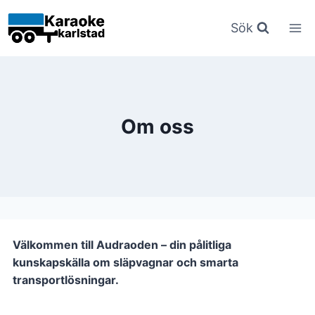
Hoppa
till
Sök
innehåll
Om oss
Välkommen till Audraoden – din pålitliga
kunskapskälla om släpvagnar och smarta
transportlösningar.