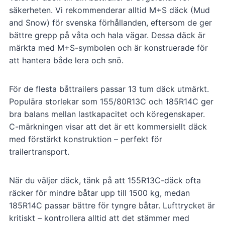
säkerheten. Vi rekommenderar alltid M+S däck (Mud
and Snow) för svenska förhållanden, eftersom de ger
bättre grepp på våta och hala vägar. Dessa däck är
märkta med M+S-symbolen och är konstruerade för
att hantera både lera och snö.
För de flesta båttrailers passar 13 tum däck utmärkt.
Populära storlekar som 155/80R13C och 185R14C ger
bra balans mellan lastkapacitet och köregenskaper.
C-märkningen visar att det är ett kommersiellt däck
med förstärkt konstruktion – perfekt för
trailertransport.
När du väljer däck, tänk på att 155R13C-däck ofta
räcker för mindre båtar upp till 1500 kg, medan
185R14C passar bättre för tyngre båtar. Lufttrycket är
kritiskt – kontrollera alltid att det stämmer med